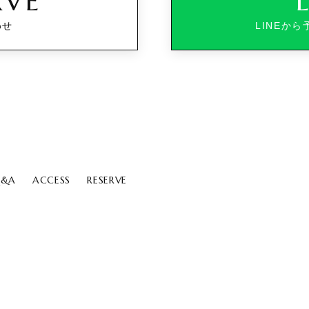
RVE
わせ
LINEか
&A
ACCESS
RESERVE